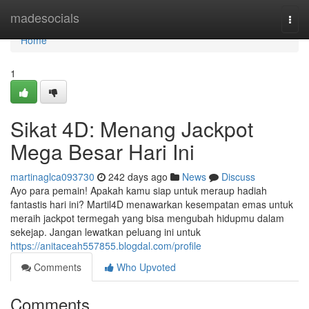
Home
madesocials
Togg
navi
Home
1
Sikat 4D: Menang Jackpot
Mega Besar Hari Ini
martinaglca093730
242 days ago
News
Discuss
Ayo para pemain! Apakah kamu siap untuk meraup hadiah
fantastis hari ini? Martil4D menawarkan kesempatan emas untuk
meraih jackpot termegah yang bisa mengubah hidupmu dalam
sekejap. Jangan lewatkan peluang ini untuk
https://anitaceah557855.blogdal.com/profile
Comments
Who Upvoted
Comments