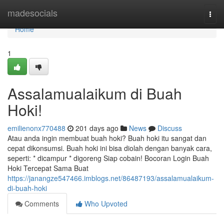
Home
madesocials
Togg
navi
Home
1
Assalamualaikum di Buah
Hoki!
emilienonx770488
201 days ago
News
Discuss
Atau anda ingin membuat buah hoki? Buah hoki itu sangat dan
cepat dikonsumsi. Buah hoki ini bisa diolah dengan banyak cara,
seperti: * dicampur * digoreng Siap cobain! Bocoran Login Buah
Hoki Tercepat Sama Buat
https://janangze547466.imblogs.net/86487193/assalamualaikum-
di-buah-hoki
Comments
Who Upvoted