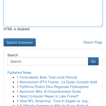
HTML is disabled
Report Page
Search
Go
Published News
1
Fortunabola: Buku Total untuk Pemula
1
Abonnement IPTV France : Le Guide Complet 2026
1
Flyttfirma Örebro Dina Regionala Flyttexperter
1
Aluminum Wire: A Comprehensive Guide
1
Need Computer Repair in Lake Forest?
1
View NFL Streaming : Tune In Eagles vs. eng...
1
A Ultimate Overview to Kilts for Guys: Styles &...