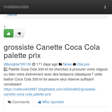
Home
madesocials
Togg
navi
Home
1
grossiste Canette Coca Cola
palette prix
dillanqktw795130
171 days ago
News
Discuss
1️⃣ Palette Coca Cola 330 ml toi cherchez à procurer votre négoce
ou bien votre événement avec des boissons classiques ? cette
battoir Coca Cola 330 ml toi assure seul réserve suffisant
nonobstant
https://nelltcol433897.blogthisbiz.com/45434902/grossiste-
canette-coca-cola-palette-prix
Comments
Who Upvoted