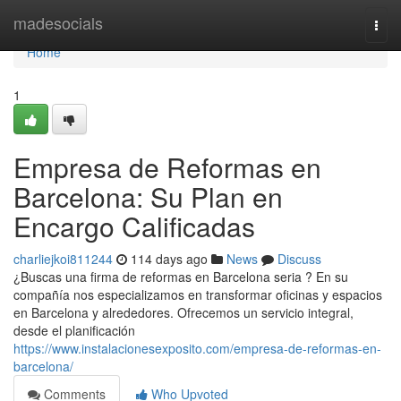
Home
madesocials
Togg
navi
Home
1
Empresa de Reformas en
Barcelona: Su Plan en
Encargo Calificadas
charliejkoi811244
114 days ago
News
Discuss
¿Buscas una firma de reformas en Barcelona seria ? En su
compañía nos especializamos en transformar oficinas y espacios
en Barcelona y alrededores. Ofrecemos un servicio integral,
desde el planificación
https://www.instalacionesexposito.com/empresa-de-reformas-en-
barcelona/
Comments
Who Upvoted