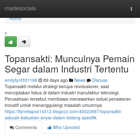
Home
madesocials
Togg
navi
Home
1
Topansakti: Munculnya Pemain
Segar dalam Industri Tertentu
emilyfynf331198
89 days ago
News
Discuss
Topansakti melalui strategi berupa revolusioner, saat
menciptakan fokus di dalam industri manufaktur teknologi.
Perusahaan tersebut membawa menawarkan solusi penawaran
inovatif untuk menanggulangi masalah umumnya
https://flynnkspx414312.blogozz.com/40022667/topansakti-
sebuah-kekuatan-anyar-dalam-bidang-spesifik
Comments
Who Upvoted