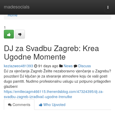
Home
madesocials
Togg
navi
Home
1
DJ za Svadbu Zagreb: Krea
Ugodne Momente
keziazweo481393
91 days ago
News
Discuss
DJ za vjenčanja Zagreb Želite nezaboravno vjenčanje u Zagrebu?
pouzdani DJ ključan je za stvaranje atmosfere koju će vaši gosti
dugo pamtiti. Nudimo profesionalnu uslugu uz potpuno prilagođen
glazbeni
https://emiliecagm466115.thenerdsblog.com/47324395/dj-za-
svadbu-zagreb-izrađivač-ugodne-trenutke
Comments
Who Upvoted