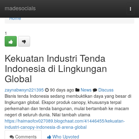
Home
madesocials
Togg
navi
Home
1
Kekuatan Industri Tenda
Indonesia di Lingkungan
Global
zaynabwxyn221395
90 days ago
News
Discuss
Bisnis tenda Indonesia sedang membuktikan daya yang besar di
lingkungan global. Ekspor produk canopy, khususnya terpal
perkemahan dan tenda bangunan, mulai bertambah ke macam
negeri di seluruh dunia. Nilai tambah utama
https://haimaofcv027089.blogchaat.com/41446455/kekuatan-
industri-canopy-indonesia-di-arena-global
Comments
Who Upvoted