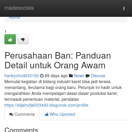
Home
madesocials
Togg
navi
Home
1
Perusahaan Ban: Panduan
Detail untuk Orang Awam
harleyvhcd633150
89 days ago
News
Discuss
Memulai kegiatan di bidang industri karet bisa jadi terasa
menantang, terutama bagi orang baru. Petunjuk ini hadir untuk
mengarahkan Anda mempelajari dasar-dasar produksi karet,
termasuk penentuan material, peralatan
https://elijahufjw333492.blogunok.com/profile
Comments
Who Upvoted
Comments