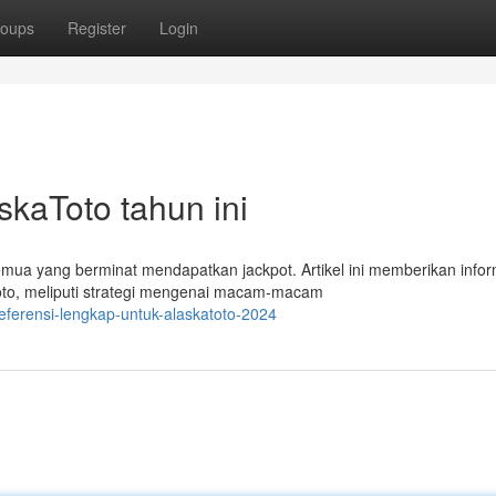
oups
Register
Login
skaToto tahun ini
ua yang berminat mendapatkan jackpot. Artikel ini memberikan infor
oto, meliputi strategi mengenai macam-macam
ferensi-lengkap-untuk-alaskatoto-2024