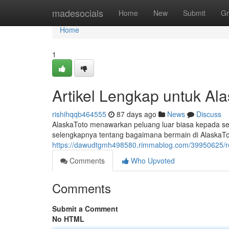
Home
madesocials
Home
New
Submit
Gr
Home
1
Artikel Lengkap untuk Ala
rishihqqb464555
87 days ago
News
Discuss
AlaskaToto menawarkan peluang luar biasa kepada sem
selengkapnya tentang bagaimana bermain di AlaskaT
https://dawudtgmh498580.rimmablog.com/39950625/re
Comments
Who Upvoted
Comments
Submit a Comment
No HTML