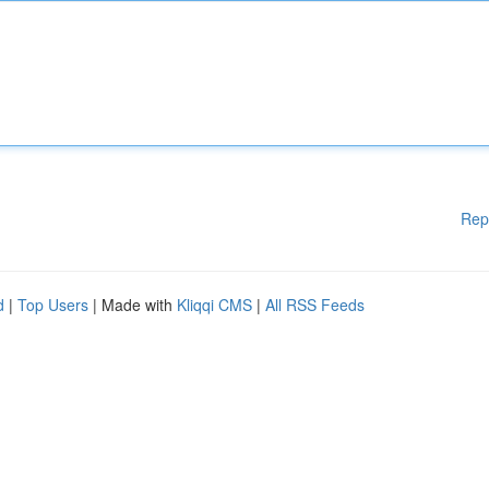
Rep
d
|
Top Users
| Made with
Kliqqi CMS
|
All RSS Feeds