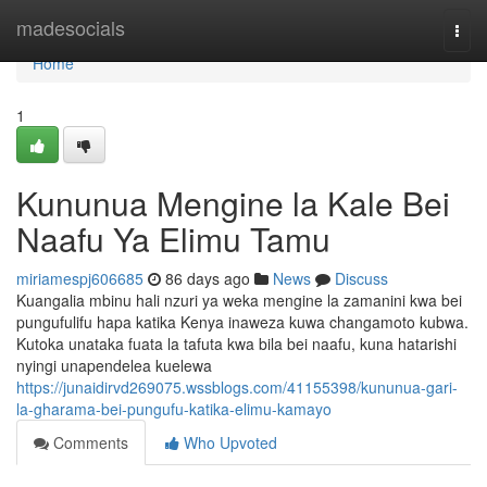
Home
madesocials
Togg
navi
Home
1
Kununua Mengine la Kale Bei
Naafu Ya Elimu Tamu
miriamespj606685
86 days ago
News
Discuss
Kuangalia mbinu hali nzuri ya weka mengine la zamanini kwa bei
pungufulifu hapa katika Kenya inaweza kuwa changamoto kubwa.
Kutoka unataka fuata la tafuta kwa bila bei naafu, kuna hatarishi
nyingi unapendelea kuelewa
https://junaidirvd269075.wssblogs.com/41155398/kununua-gari-
la-gharama-bei-pungufu-katika-elimu-kamayo
Comments
Who Upvoted