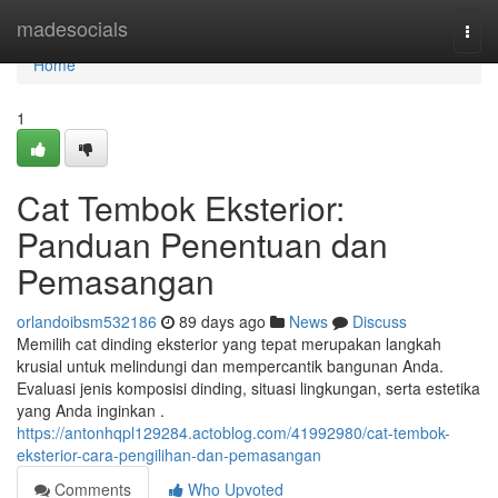
Home
madesocials
Togg
navi
Home
1
Cat Tembok Eksterior:
Panduan Penentuan dan
Pemasangan
orlandoibsm532186
89 days ago
News
Discuss
Memilih cat dinding eksterior yang tepat merupakan langkah
krusial untuk melindungi dan mempercantik bangunan Anda.
Evaluasi jenis komposisi dinding, situasi lingkungan, serta estetika
yang Anda inginkan .
https://antonhqpl129284.actoblog.com/41992980/cat-tembok-
eksterior-cara-pengilihan-dan-pemasangan
Comments
Who Upvoted