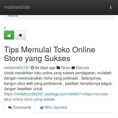
Home
madesocials
Togg
navi
Home
1
Tips Memulai Toko Online
Store yang Sukses
violastxl452187
84 days ago
News
Discuss
Untuk mendirikan toko online yang sukses pendapatan, mulailah
dengan merencanakan niche yang potensial . Selanjutnya,
bangun situs web yang profesional , pastikan tampilannya bagus .
Jangan lewatkan untuk
https://heidideoz982357.aioblogs.com/93983714/tips-memulai-
situs-online-store-yang-sukses
Comments
Who Upvoted