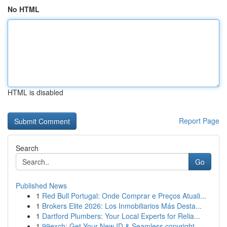
No HTML
HTML is disabled
Report Page
Search
Go
Published News
1
Red Bull Portugal: Onde Comprar e Preços Atuali...
1
Brokers Elite 2026: Los Inmobiliarios Más Desta...
1
Dartford Plumbers: Your Local Experts for Relia...
1
99exch: Get Your New ID & Seamless copyright