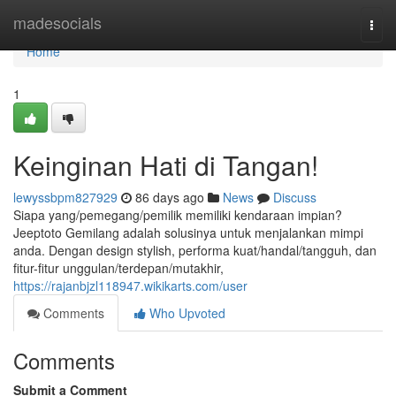
Home
madesocials
Togg
navi
Home
1
Keinginan Hati di Tangan!
lewyssbpm827929
86 days ago
News
Discuss
Siapa yang/pemegang/pemilik memiliki kendaraan impian?
Jeeptoto Gemilang adalah solusinya untuk menjalankan mimpi
anda. Dengan design stylish, performa kuat/handal/tangguh, dan
fitur-fitur unggulan/terdepan/mutakhir,
https://rajanbjzl118947.wikikarts.com/user
Comments
Who Upvoted
Comments
Submit a Comment