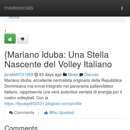
Home
madesocials
Togg
navi
Home
1
{Mariano Iduba: Una Stella
Nascente del Volley Italiano
janekkhl721959
83 days ago
News
Discuss
Mariano Iduba, eccellente centralista originario della Repubblica
Dominicana ma ormai integrato nel panorama pallavolistico
italiano, rappresenta una vera autentica ventata di energia per il
nostro volleyball. Con la
https://lilyusqo652531.blogoxo.com/profile
Comments
Who Upvoted
Comments