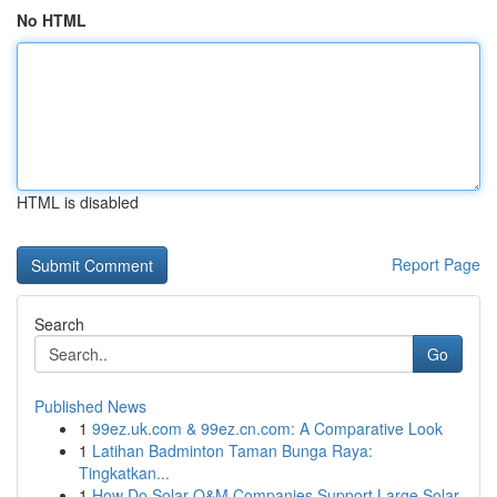
No HTML
HTML is disabled
Report Page
Search
Go
Published News
1
99ez.uk.com & 99ez.cn.com: A Comparative Look
1
Latihan Badminton Taman Bunga Raya:
Tingkatkan...
1
How Do Solar O&M Companies Support Large Solar