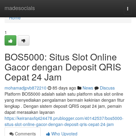
Home
madesocials
Togg
navi
Home
1
BOS5000: Situs Slot Online
Gacor dengan Deposit QRIS
Cepat 24 Jam
mohamadjpvb872210
85 days ago
News
Discuss
Platform BOS5000 adalah salah satu platform situs slot online
yang menyediakan pengalaman bermain kekinian dengan fitur
lengkap . Dengan sistem deposit QRIS cepat 24 jam, pemain
dapat merasakan layanan
https://keiranaxfq424478.prublogger.com/40142537/bos5000-
situs-slot-online-gacor-dengan-deposit-qris-cepat-24-jam
Comments
Who Upvoted