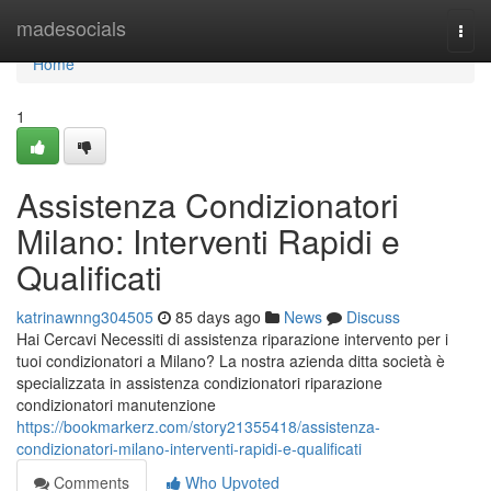
Home
madesocials
Togg
navi
Home
1
Assistenza Condizionatori
Milano: Interventi Rapidi e
Qualificati
katrinawnng304505
85 days ago
News
Discuss
Hai Cercavi Necessiti di assistenza riparazione intervento per i
tuoi condizionatori a Milano? La nostra azienda ditta società è
specializzata in assistenza condizionatori riparazione
condizionatori manutenzione
https://bookmarkerz.com/story21355418/assistenza-
condizionatori-milano-interventi-rapidi-e-qualificati
Comments
Who Upvoted