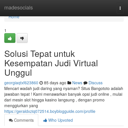
Home
madesocials
Togg
navi
Home
1
Solusi Tepat untuk
Kesempatan Judi Virtual
Unggul
georgiaqtxf623860
85 days ago
News
Discuss
Mencari wadah judi daring yang nyaman? Situs Bangototo adalah
jawaban tepat ! Kami menawarkan banyak opsi judi online , mulai
dari mesin slot hingga kasino langsung , dengan promo
menggiurkan yang
https://geraldxziq072514.boyblogguide.com/profile
Comments
Who Upvoted