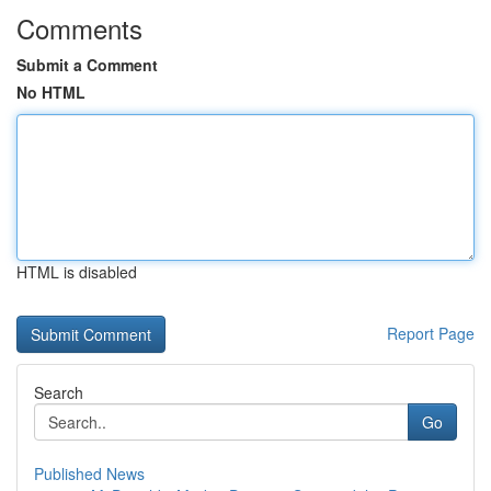
Comments
Submit a Comment
No HTML
HTML is disabled
Report Page
Search
Go
Published News