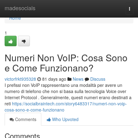
Home
madesocials
Togg
navi
Home
1
Numeri Non VoIP: Cosa Sono
e Come Funzionano?
victorfrkt935328
81 days ago
News
Discuss
I prefissi non VoIP rappresentano una modalità per avere un
numero di telefono che non si basa sulla tecnologia Voice over
Internet Protocol . Generalmente, questi numeri erano destinati a
reti
https://socialbraintech.com/story6483317/numeri-non-voip-
cosa-sono-e-come-funzionano
Comments
Who Upvoted
Comments