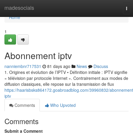
Home
madesocials
Tog
nav
Home
1
Abonnement iptv
nanniembnr717531
81 days ago
News
Discuss
1. Origines et évolution de l’IPTV • Définition initiale : IPTV signifie
« télévision par protocole Internet ». Contrairement aux modes de
diffusion classiques, elle repose sur la transmission de flux
https://haarisbsks864172.goabroadblog.com/39960832/abonnement
iptv
Comments
Who Upvoted
Comments
Submit a Comment