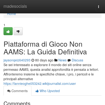
Home
madesocials
Togg
navi
Home
1
Piattaforma di Gioco Non
AAMS: La Guida Definitiva
jaysonqeiz640293
80 days ago
News
Discuss
Se sei interessato a esplorare il mondo dei siti online senza
permesso AAMS, questa analisi approfondita è pensata a lettori.
Affronteremo insieme le specifiche chiave, i pro, i pericoli e le
principali alternative
https://fannieoghe053242.wikijournalist.com/user
Comments
Who Upvoted
Comments