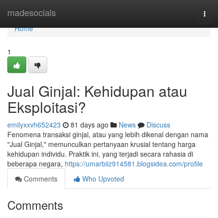
Home
madesocials
Togg
navi
Home
1
Jual Ginjal: Kehidupan atau
Eksploitasi?
emilyxxvh652423
81 days ago
News
Discuss
Fenomena transaksi ginjal, atau yang lebih dikenal dengan nama
"Jual Ginjal," memunculkan pertanyaan krusial tentang harga
kehidupan individu. Praktik ini, yang terjadi secara rahasia di
beberapa negara,
https://umarbiiz914581.blogsidea.com/profile
Comments
Who Upvoted
Comments