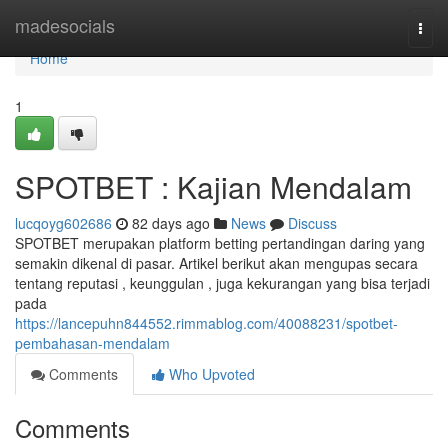
Home
madesocials
Togg
navi
Home
1
SPOTBET : Kajian Mendalam
lucqoyg602686
82 days ago
News
Discuss
SPOTBET merupakan platform betting pertandingan daring yang
semakin dikenal di pasar. Artikel berikut akan mengupas secara
tentang reputasi , keunggulan , juga kekurangan yang bisa terjadi
pada
https://lancepuhn844552.rimmablog.com/40088231/spotbet-
pembahasan-mendalam
Comments
Who Upvoted
Comments