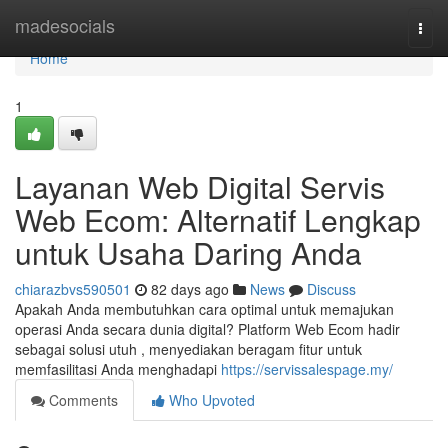
Home
madesocials
Togg
navi
Home
1
Layanan Web Digital Servis
Web Ecom: Alternatif Lengkap
untuk Usaha Daring Anda
chiarazbvs590501
82 days ago
News
Discuss
Apakah Anda membutuhkan cara optimal untuk memajukan
operasi Anda secara dunia digital? Platform Web Ecom hadir
sebagai solusi utuh , menyediakan beragam fitur untuk
memfasilitasi Anda menghadapi
https://servissalespage.my/
Comments
Who Upvoted