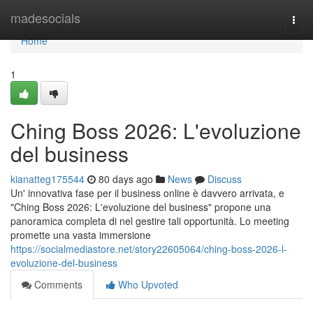
Home
madesocials
Togg
navi
Home
1
Ching Boss 2026: L'evoluzione
del business
kianatteg175544
80 days ago
News
Discuss
Un' innovativa fase per il business online è davvero arrivata, e
"Ching Boss 2026: L'evoluzione del business" propone una
panoramica completa di nel gestire tali opportunità. Lo meeting
promette una vasta immersione
https://socialmediastore.net/story22605064/ching-boss-2026-l-
evoluzione-del-business
Comments
Who Upvoted