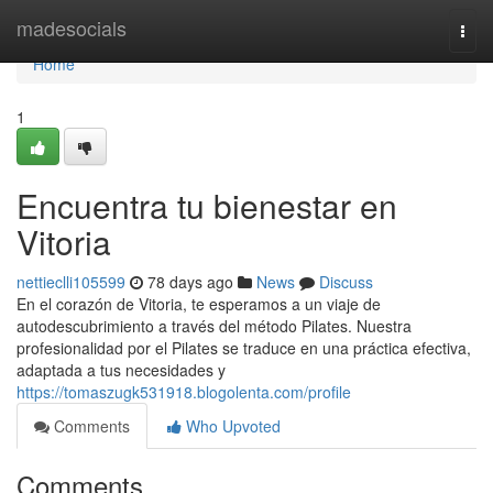
Home
madesocials
Togg
navi
Home
1
Encuentra tu bienestar en
Vitoria
nettieclli105599
78 days ago
News
Discuss
En el corazón de Vitoria, te esperamos a un viaje de
autodescubrimiento a través del método Pilates. Nuestra
profesionalidad por el Pilates se traduce en una práctica efectiva,
adaptada a tus necesidades y
https://tomaszugk531918.blogolenta.com/profile
Comments
Who Upvoted
Comments