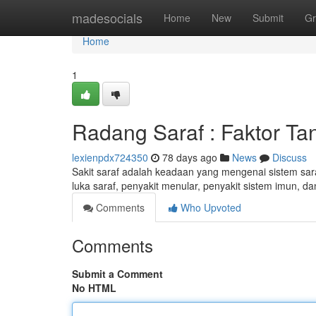
Home
madesocials
Home
New
Submit
Gr
Home
1
Radang Saraf : Faktor T
lexienpdx724350
78 days ago
News
Discuss
Sakit saraf adalah keadaan yang mengenai sistem sar
luka saraf, penyakit menular, penyakit sistem imun, 
Comments
Who Upvoted
Comments
Submit a Comment
No HTML