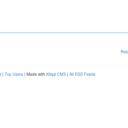
Rep
d
|
Top Users
| Made with
Kliqqi CMS
|
All RSS Feeds