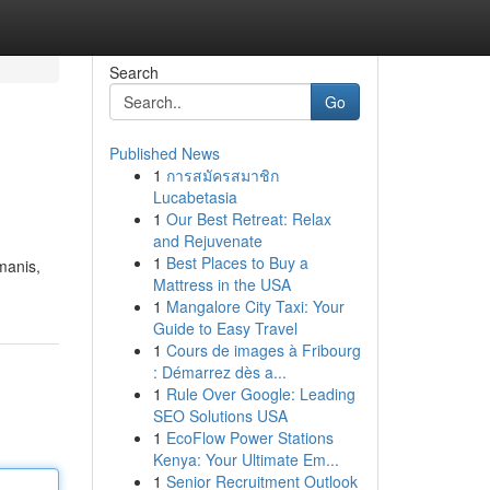
Search
Go
Published News
1
การสมัครสมาชิก
Lucabetasia
1
Our Best Retreat: Relax
and Rejuvenate
1
Best Places to Buy a
manis,
Mattress in the USA
1
Mangalore City Taxi: Your
Guide to Easy Travel
1
Cours de images à Fribourg
: Démarrez dès a...
1
Rule Over Google: Leading
SEO Solutions USA
1
EcoFlow Power Stations
Kenya: Your Ultimate Em...
1
Senior Recruitment Outlook