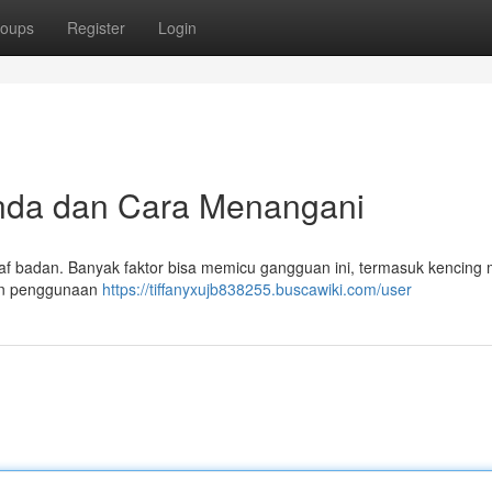
oups
Register
Login
anda dan Cara Menangani
af badan. Banyak faktor bisa memicu gangguan ini, termasuk kencing 
dan penggunaan
https://tiffanyxujb838255.buscawiki.com/user