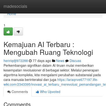
Home
madesocials
Home
1
Kemajuan AI Terbaru :
Mengubah Ruang Teknologi
henriqdjt972288
77 days ago
News
Discuss
Perkembangan signifikan dalam AI tiruan mulai memberikan
kesempatan revolusioner di berbagai sektor. Melalui penerapan
algoritma kompleks, kita mengalami perubahan substansial pada
cara manusia berinteraksi dan juga
https://laraqnve677197.life-
wiki.com/2343395/inovasi_ai_terbaru_merevolusi_pemandangan_te
Comments
Who Upvoted
Comments