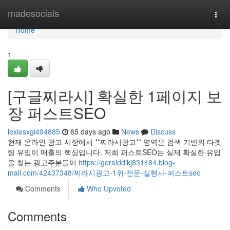
Home
madesocials
Togg
navi
Home
1
[구글찌라시] 확실한 1페이지 보
장 퍼스트SEO
lexiesxgi494885
65 days ago
News
Discuss
현재 온라인 광고 시장에서 **찌라시광고** 영역은 검색 기반의 타겟
팅 유입이 매출의 핵심입니다. 저희 퍼스트SEO는 실제 확실한 유입
을 찾는 광고주분들이
https://geralddikj831484.blog-
mall.com/42437348/찌라시광고-1위-전문-실행사-퍼스트seo
Comments
Who Upvoted
Comments