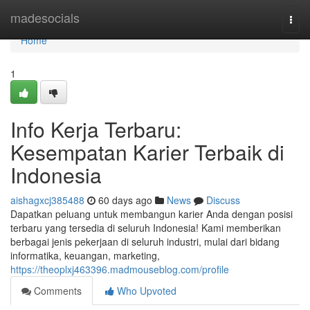
Home
madesocials
Togg
navi
Home
1
Info Kerja Terbaru:
Kesempatan Karier Terbaik di
Indonesia
aishagxcj385488
60 days ago
News
Discuss
Dapatkan peluang untuk membangun karier Anda dengan posisi
terbaru yang tersedia di seluruh Indonesia! Kami memberikan
berbagai jenis pekerjaan di seluruh industri, mulai dari bidang
informatika, keuangan, marketing,
https://theoplxj463396.madmouseblog.com/profile
Comments
Who Upvoted