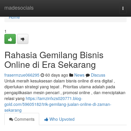
Home
madesocials
Togg
navi
Home
1
Rahasia Gemilang Bisnis
Online di Era Sekarang
frasermzue066295
60 days ago
News
Discuss
Untuk meraih kesuksesan dalam bisnis online di era digital ,
diperlukan strategi yang tepat . Prioritas utama adalah pada
pengaplikasian mesin pencari , promosi online , dan menciptakan
relasi yang
https://tamzinfxzs020771.blog-
gold.com/59605182/trik-gemilang-jualan-online-di-zaman-
sekarang
Comments
Who Upvoted