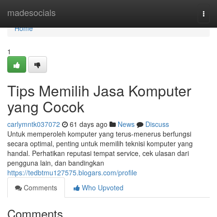
Home
madesocials
Togg
navi
Home
1
Tips Memilih Jasa Komputer
yang Cocok
carlymntk037072
61 days ago
News
Discuss
Untuk memperoleh komputer yang terus-menerus berfungsi
secara optimal, penting untuk memilih teknisi komputer yang
handal. Perhatikan reputasi tempat service, cek ulasan dari
pengguna lain, dan bandingkan
https://tedbtmu127575.blogars.com/profile
Comments
Who Upvoted
Comments