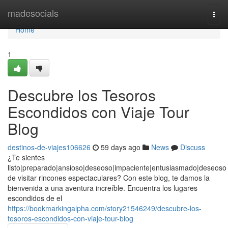
Home
madesocials
Togg
navi
Home
1
Descubre los Tesoros
Escondidos con Viaje Tour
Blog
destinos-de-viajes106626
59 days ago
News
Discuss
¿Te sientes
listo|preparado|ansioso|deseoso|impaciente|entusiasmado|deseoso
de visitar rincones espectaculares? Con este blog, te damos la
bienvenida a una aventura increíble. Encuentra los lugares
escondidos de el
https://bookmarkingalpha.com/story21546249/descubre-los-
tesoros-escondidos-con-viaje-tour-blog