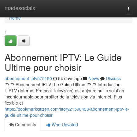
Home
madesocials
Togg
navi
Home
1
Abonnement IPTV: Le Guide
Ultime pour choisir
abonnement-iptv575190
54 days ago
News
Discuss
???? Abonnement IPTV : Le Guide Ultime ???? Introduction
L’IPTV (Internet Protocol Television) est aujourd’hui la solution
incontournable pour profiter de la télévision via Internet. Plus
flexible et
https://bookmarkcitizen.com/story21590433/abonnement-iptv-le-
guide-ultime-pour-choisir
Comments
Who Upvoted