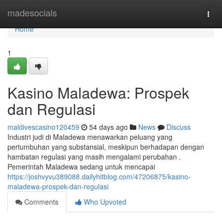
Home
madesocials
Togg
navi
Home
1
Kasino Maladewa: Prospek
dan Regulasi
maldivescasino120459
54 days ago
News
Discuss
Industri judi di Maladewa menawarkan peluang yang
pertumbuhan yang substansial, meskipun berhadapan dengan
hambatan regulasi yang masih mengalami perubahan .
Pemerintah Maladewa sedang untuk mencapai
https://joshvyvu389088.dailyhitblog.com/47206875/kasino-
maladewa-prospek-dan-regulasi
Comments
Who Upvoted