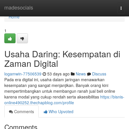
Home
madesocials
Togg
navi
Home
1
Usaha Daring: Kesempatan di
Zaman Digital
logamwin-77506539
53 days ago
News
Discuss
Pada era digital ini, usaha dalam jaringan menawarkan
kesempatan yang sangat menjanjikan. Banyak orang kini
mempertimbangkan untuk membangun ranah jual beli online
karena modal yang cukup rendah serta aksesibilitas
https://bisnis-
online490252.thechapblog.com/profile
Comments
Who Upvoted
Comments