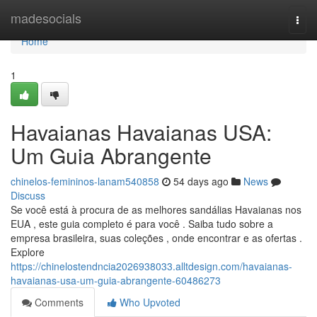
Home
madesocials
Togg
navi
Home
1
Havaianas Havaianas USA:
Um Guia Abrangente
chinelos-femininos-lanam540858
54 days ago
News
Discuss
Se você está à procura de as melhores sandálias Havaianas nos
EUA , este guia completo é para você . Saiba tudo sobre a
empresa brasileira, suas coleções , onde encontrar e as ofertas .
Explore
https://chinelostendncia2026938033.alltdesign.com/havaianas-
havaianas-usa-um-guia-abrangente-60486273
Comments
Who Upvoted