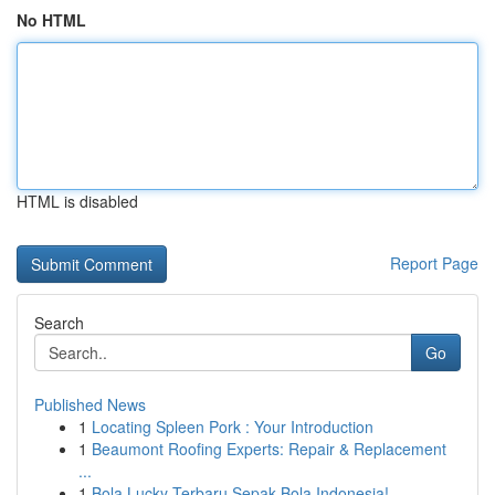
No HTML
HTML is disabled
Report Page
Search
Go
Published News
1
Locating Spleen Pork : Your Introduction
1
Beaumont Roofing Experts: Repair & Replacement
...
1
Bola Lucky Terbaru Sepak Bola Indonesia!