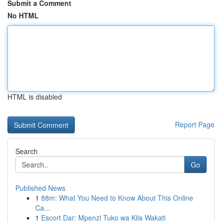
Submit a Comment
No HTML
HTML is disabled
Report Page
Search
Go
Published News
1
88m: What You Need to Know About This Online
Ca...
1
Escort Dar: Mpenzi Tuko wa Kila Wakati