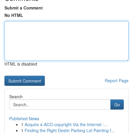
Submit a Comment
No HTML
HTML is disabled
Report Page
Search
Go
Published News
1
Acquire 4-ACO-copyright Via the Internet :...
1
Finding the Right Destin Parking Lot Painting f...