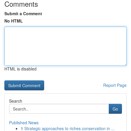
Comments
Submit a Comment
No HTML
HTML is disabled
Report Page
Search
Go
Published News
1
Strategic approaches to riches conservation in ...