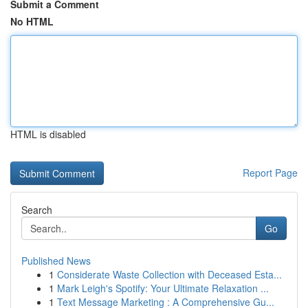
Submit a Comment
No HTML
HTML is disabled
Report Page
Search
Go
Published News
1
Considerate Waste Collection with Deceased Esta...
1
Mark Leigh's Spotify: Your Ultimate Relaxation ...
1
Text Message Marketing : A Comprehensive Gu...