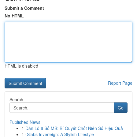
Submit a Comment
No HTML
HTML is disabled
Report Page
Search
Go
Published News
1
Dàn Lô 6 Số MB: Bí Quyết Chốt Niên Số Hiệu Quả
1
{Slabs Inverleigh: A Stylish Lifestyle