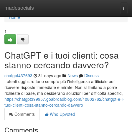
Home
madesocials
Togg
navi
Home
1
ChatGPT e i tuoi clienti: cosa
stanno cercando davvero?
chatgpt437693
31 days ago
News
Discuss
I utenti oggi sfruttano sempre più l'intelligenza artificiale per
ricevere risposte immediate e mirate. Non si limitano a porre
richieste di base, ma desiderano soluzioni per difficoltà specifici,
https://chatgpt399957.goabroadblog.com/40802762/chatgpt-e-i-
tuoi-clienti-cosa-stanno-cercando-davvero
Comments
Who Upvoted
Comments